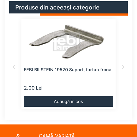
Produse din aceeași categorie
FEBI BILSTEIN 19520 Suport, furtun frana
SWAG
2.00 Lei
2.00
Adaugă în coș
GAMĂ VARIATĂ