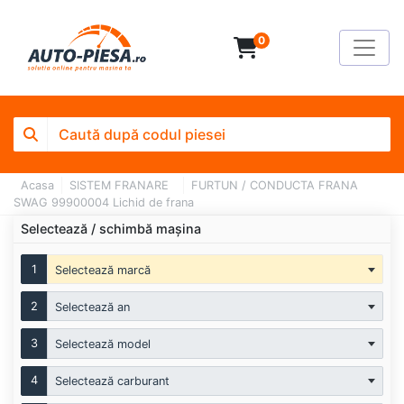
0
Acasa
SISTEM FRANARE
FURTUN / CONDUCTA FRANA
SWAG 99900004 Lichid de frana
Selectează / schimbă mașina
1
Selectează marcă
2
Selectează an
3
Selectează model
4
Selectează carburant