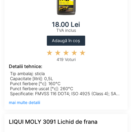
18.00 Lei
TVA inclus
Adaugă în coș
419 Voturi
Detalii tehnice:
Tip ambalaj: sticla
Capacitate [litrii]: 0,5L
Punct fierbere [°c]: 160°C
Punct fierbere uscat [°c]: 260°C
Specificatie: FMVSS 116 DOT4; ISO 4925 (Class 4); SAE J 1704
mai multe detalii
LIQUI MOLY 3091 Lichid de frana