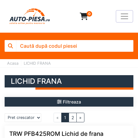
0
Acasa
LICHID FRANA
LICHID FRANA
Filtreaza
«
1
2
»
TRW PFB425ROM Lichid de frana