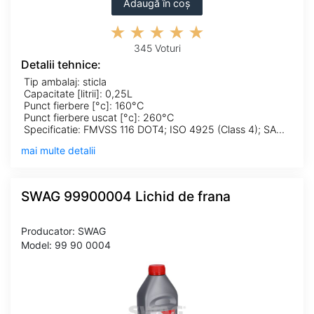
Adaugă în coș
345 Voturi
Detalii tehnice:
Tip ambalaj: sticla
Capacitate [litrii]: 0,25L
Punct fierbere [°c]: 160°C
Punct fierbere uscat [°c]: 260°C
Specificatie: FMVSS 116 DOT4; ISO 4925 (Class 4); SAE J 1704
mai multe detalii
SWAG 99900004 Lichid de frana
Producator: SWAG
Model: 99 90 0004