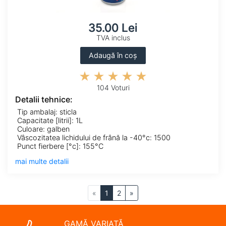
35.00 Lei
TVA inclus
Adaugă în coș
104 Voturi
Detalii tehnice:
Tip ambalaj: sticla
Capacitate [litrii]: 1L
Culoare: galben
Vâscozitatea lichidului de frână la -40°c: 1500
Punct fierbere [°c]: 155°C
mai multe detalii
«
1
2
»
GAMĂ VARIATĂ