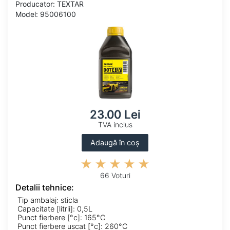
Producator: TEXTAR
Model: 95006100
23.00 Lei
TVA inclus
Adaugă în coș
66 Voturi
Detalii tehnice:
Tip ambalaj: sticla
Capacitate [litrii]: 0,5L
Punct fierbere [°c]: 165°C
Punct fierbere uscat [°c]: 260°C