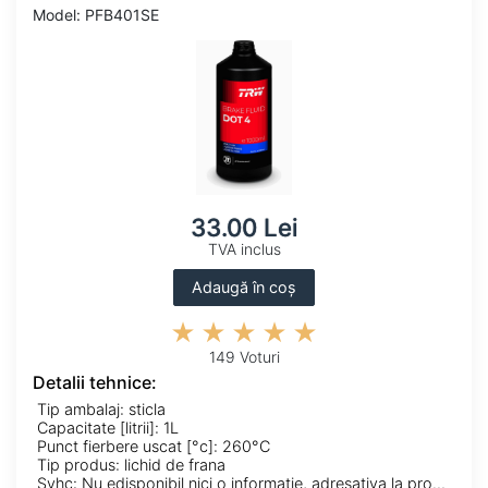
Model: PFB401SE
33.00 Lei
TVA inclus
Adaugă în coș
149 Voturi
Detalii tehnice:
Tip ambalaj: sticla
Capacitate [litrii]: 1L
Punct fierbere uscat [°c]: 260°C
Tip produs: lichid de frana
Svhc: Nu edisponibil nici o informatie, adresativa la producator!