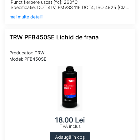
Punct fierbere uscat [°c]: 260°C
Specificatie: DOT 4LV; FMVSS 116 DOT4; ISO 4925 (Class 6); SAE J 1704
mai multe detalii
TRW PFB450SE Lichid de frana
Producator: TRW
Model: PFB450SE
18.00 Lei
TVA inclus
Adaugă în coș