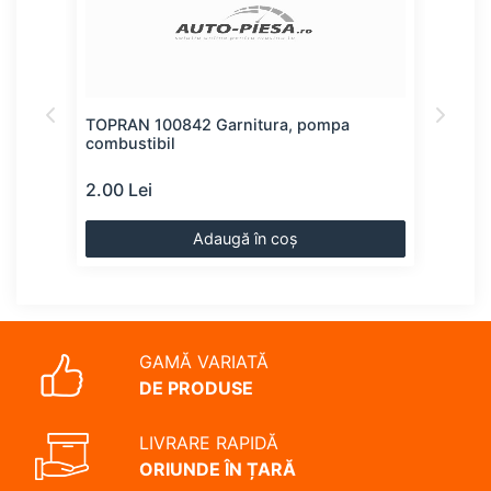
ompa
TOPRAN 100842 Garnitura, pompa
TOP
combustibil
comb
2.00 Lei
7.00
Adaugă în coș
GAMĂ VARIATĂ
DE PRODUSE
LIVRARE RAPIDĂ
ORIUNDE ÎN ȚARĂ