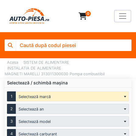
0
Acasa
SISTEM DE ALIMENTARE
INSTALATIA DE ALIMENTARE
MAGNETI MARELLI 313011300030 Pompa combustibil
Selectează / schimbă mașina
1
Selectează marcă
2
Selectează an
3
Selectează model
4
Selectează carburant