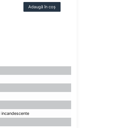
Adaugă în coș
ii incandescente