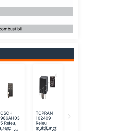
combustibil
BOSCH
TOPRAN
BOSCH
HELLA
0986AH03
102409
033201100
4RA9654
5 Releu,
Releu
7 Releu,
-071 Rele
urent
multifuncti
proiector
curent
12.00 Lei
13.00 Lei
15.00 Lei
15.00 Le