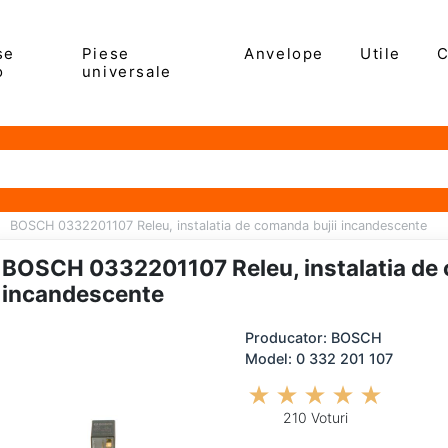
se
Piese
Anvelope
Utile
C
o
universale
BOSCH 0332201107 Releu, instalatia de comanda bujii incandescente
BOSCH 0332201107 Releu, instalatia de 
incandescente
Producator: BOSCH
Model: 0 332 201 107
210 Voturi