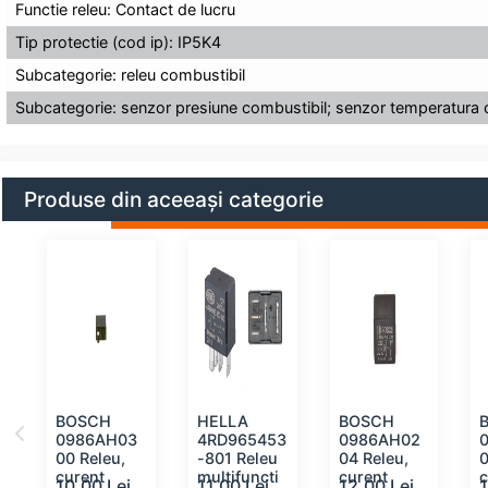
Functie releu: Contact de lucru
Tip protectie (cod ip): IP5K4
Subcategorie: releu combustibil
Subcategorie: senzor presiune combustibil; senzor temperatura 
Produse din aceeași categorie
U
BOSCH
HELLA
BOSCH
0986AH03
4RD965453
0986AH02
00 Releu,
-801 Releu
04 Releu,
0
curent
multifuncti
curent
c
10.00 Lei
11.00 Lei
12.00 Lei