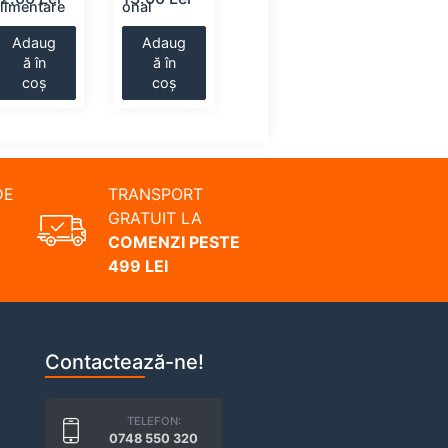
limentare
onal
ceata
alimentar
Adaug
Adaug
Adaug
Adaug
ă în
ă în
ă în
ă în
coș
coș
coș
coș
DE
TRANSPORT
GRATUIT LA
COMENZI PESTE
499 LEI
Contactează-ne!
TELEFON:
0748 550 320