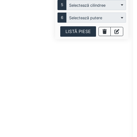
5
Selectează cilindree
6
Selectează putere
LISTĂ PIESE