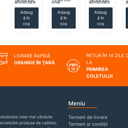
alimentare
onal
alimentare
a
Adaug
Adaug
Adaug
ă în
ă în
ă în
coș
coș
coș
RETUR ÎN 14 ZILE 
LIVRARE RAPIDĂ
LA
ORIUNDE ÎN ȚARĂ
PRIMIREA
COLETULUI
Meniu
destinate celor mai vândute
Termeni de livrare
rcializăm produse de calitate,
Termeni și condiții