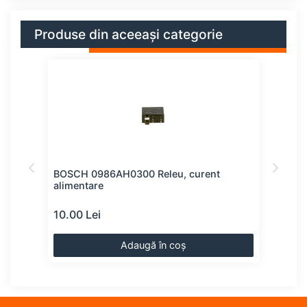
Produse din aceeași categorie
eu,
BOSCH 0986AH0300 Releu, curent
HEL
alimentare
mult
10.00 Lei
11.0
Adaugă în coș