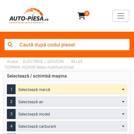
0
Acasa
ELECTRICE / SENZORI
RELEE
TOPRAN 102409 Releu multifunctional
Selectează / schimbă mașina
1
Selectează marcă
2
Selectează an
3
Selectează model
4
Selectează carburant