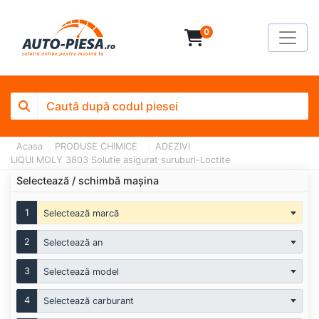
0
Acasa
PRODUSE CHIMICE
ADEZIVI
LIQUI MOLY 3803 Solutie asigurat suruburi-Loctite
Selectează / schimbă mașina
1
Selectează marcă
2
Selectează an
3
Selectează model
4
Selectează carburant