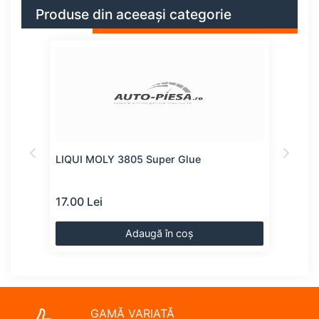
Produse din aceeași categorie
LIQUI MOLY 3805 Super Glue
LIQU
suru
17.00 Lei
19.0
Adaugă în coș
GAMĂ VARIATĂ