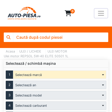
0
Acasa
ULEI / LICHIDE
ULEI MOTOR
Ulei motor REPSOL 5W-40 ELITE 50501 1L
Selectează / schimbă mașina
1
Selectează marcă
2
Selectează an
3
Selectează model
4
Selectează carburant