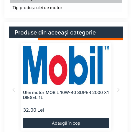
Tip produs: ulei de motor
Produse din aceeași categorie
TIME
Ulei motor MOBIL 10W-40 SUPER 2000 X1
Ulei
DIESEL 1L
32.00 Lei
33.0
Adaugă în coș