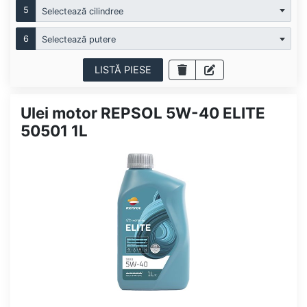
5
Selectează cilindree
6
Selectează putere
LISTĂ PIESE
Ulei motor REPSOL 5W-40 ELITE
50501 1L