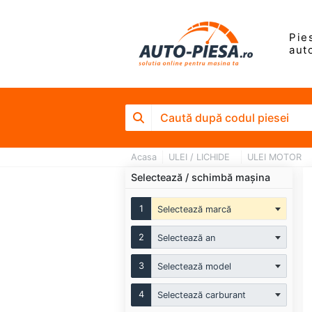
Pie
aut
Acasa
ULEI / LICHIDE
ULEI MOTOR
Selectează / schimbă mașina
1
Selectează marcă
2
Selectează an
3
Selectează model
4
Selectează carburant