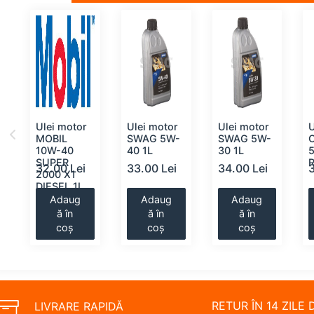
Ulei motor
Ulei motor
Ulei motor
U
Y
MOBIL
SWAG 5W-
SWAG 5W-
10W-40
40 1L
30 1L
SUPER
32.00 Lei
33.00 Lei
34.00 Lei
2000 X1
DIESEL 1L
Adaug
Adaug
Adaug
ă în
ă în
ă în
coș
coș
coș
RETUR ÎN 14 ZILE 
LIVRARE RAPIDĂ