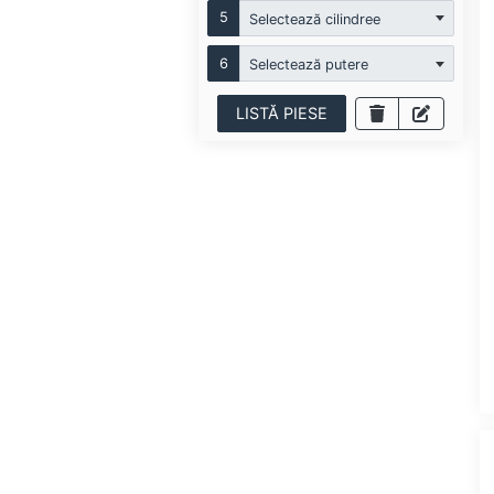
5
Selectează cilindree
6
Selectează putere
LISTĂ PIESE