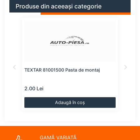
Produse din aceeași categorie
TEXTAR 81001500 Pasta de montaj
TOPR
2.00 Lei
3.00
Adaugă în coș
GAMĂ VARIATĂ