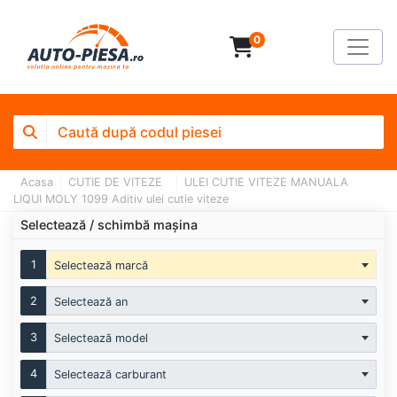
0
Acasa
CUTIE DE VITEZE
ULEI CUTIE VITEZE MANUALA
LIQUI MOLY 1099 Aditiv ulei cutie viteze
Selectează / schimbă mașina
1
Selectează marcă
2
Selectează an
3
Selectează model
4
Selectează carburant