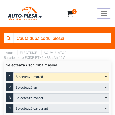
0
Acasa
ELECTRICE
ACUMULATOR
Baterie moto EXIDE ETX5L-BS 4Ah 12V
Selectează / schimbă mașina
1
Selectează marcă
2
Selectează an
3
Selectează model
4
Selectează carburant