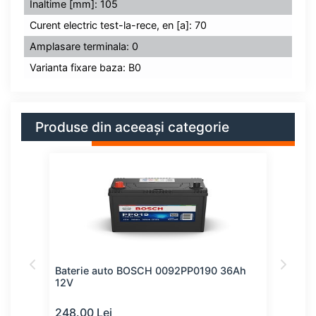
Înaltime [mm]: 105
Curent electric test-la-rece, en [a]: 70
Amplasare terminala: 0
Varianta fixare baza: B0
Produse din aceeași categorie
61Ah
Baterie auto BOSCH 0092PP0190 36Ah
Bate
12V
12V
248.00 Lei
253