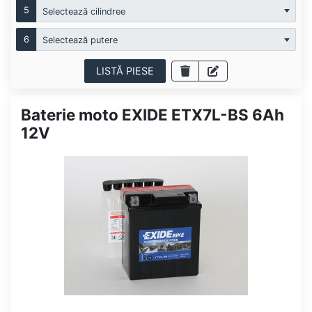
5
Selectează cilindree
6
Selectează putere
LISTĂ PIESE
Baterie moto EXIDE ETX7L-BS 6Ah
12V