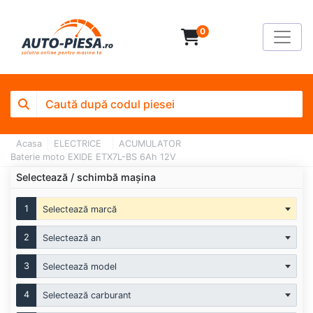
0
Acasa
ELECTRICE
ACUMULATOR
Baterie moto EXIDE ETX7L-BS 6Ah 12V
Selectează / schimbă mașina
1
Selectează marcă
2
Selectează an
3
Selectează model
4
Selectează carburant