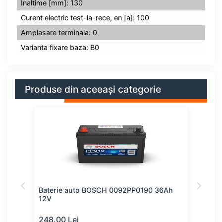
Înaltime [mm]: 130
Curent electric test-la-rece, en [a]: 100
Amplasare terminala: 0
Varianta fixare baza: B0
Produse din aceeași categorie
61Ah
Baterie auto BOSCH 0092PP0190 36Ah
Bate
12V
12V
248.00 Lei
253