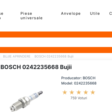
se
Piese
Anvelope
Utile
C
o
universale
BUJIE APRINDERE
BOSCH 0242235668 Bujii
BOSCH 0242235668 Bujii
Producator: BOSCH
Model: 0242235668
759 Voturi