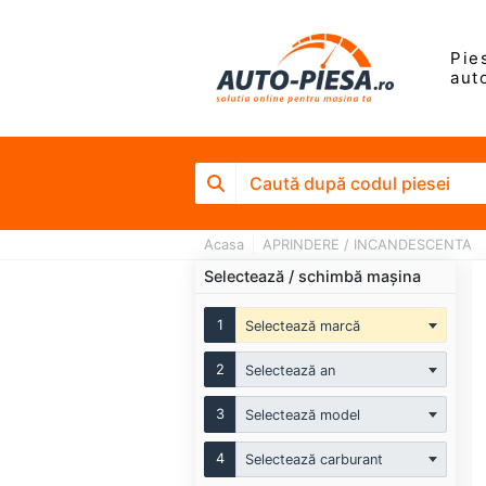
Pie
aut
Acasa
APRINDERE / INCANDESCENTA
Selectează / schimbă mașina
1
Selectează marcă
2
Selectează an
3
Selectează model
4
Selectează carburant