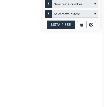
5
Selectează cilindree
6
Selectează putere
LISTĂ PIESE