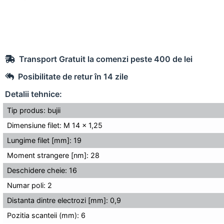
Transport Gratuit la comenzi peste 400 de lei
Posibilitate de retur în 14 zile
Detalii tehnice:
Tip produs: bujii
Dimensiune filet: M 14 x 1,25
Lungime filet [mm]: 19
Moment strangere [nm]: 28
Deschidere cheie: 16
Numar poli: 2
Distanta dintre electrozi [mm]: 0,9
Pozitia scanteii (mm): 6