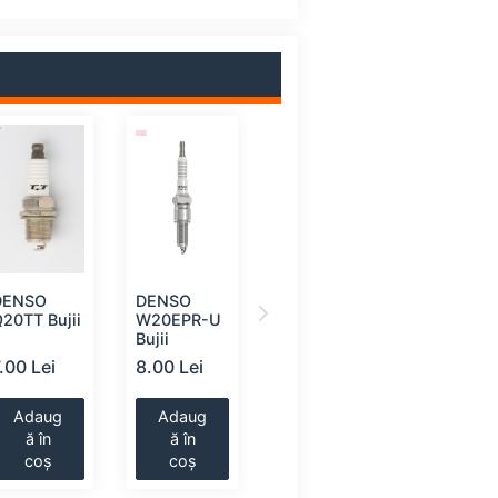
DENSO
DENSO
DENSO
DENSO
20TT Bujii
W20EPR-U
Q22PR-U
W24ES-
Bujii
Bujii
Bujii
.00 Lei
8.00 Lei
8.00 Lei
8.00 Lei
Adaug
Adaug
Adaug
Adaug
ă în
ă în
ă în
ă în
coș
coș
coș
coș