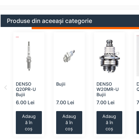
Produse din aceeași categorie
DENSO
Bujii
DENSO
Q20PR-U
W20MR-U
Q
Bujii
Bujii
6.00 Lei
7.00 Lei
7.00 Lei
7
Adaug
Adaug
Adaug
ă în
ă în
ă în
coș
coș
coș