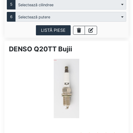
5
Selectează cilindree
6
Selectează putere
LISTĂ PIESE
DENSO Q20TT Bujii