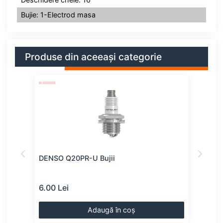
Bujie: 1-Electrod masa
Produse din aceeași categorie
DENSO Q20PR-U Bujii
Bujii
6.00 Lei
7.00
Adaugă în coș