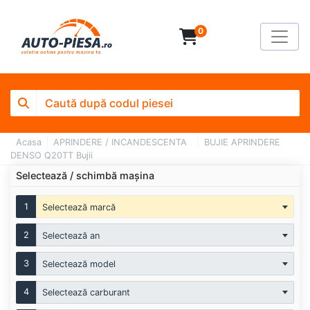
0
Acasa
APRINDERE / INCANDESCENTA
BUJIE APRINDERE
DENSO Q20TT Bujii
Selectează / schimbă mașina
1
Selectează marcă
2
Selectează an
3
Selectează model
4
Selectează carburant