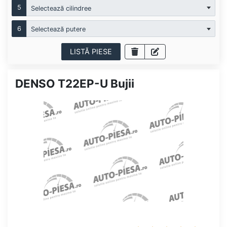
5
Selectează cilindree
6
Selectează putere
LISTĂ PIESE
DENSO T22EP-U Bujii