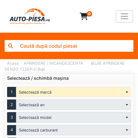
0
Acasa
APRINDERE / INCANDESCENTA
BUJIE APRINDERE
DENSO T22EP-U Bujii
Selectează / schimbă mașina
1
Selectează marcă
2
Selectează an
3
Selectează model
4
Selectează carburant