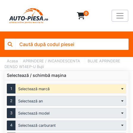
0
Acasa
APRINDERE / INCANDESCENTA
BUJIE APRINDERE
DENSO W14EP-U Bujii
Selectează / schimbă mașina
1
Selectează marcă
2
Selectează an
3
Selectează model
4
Selectează carburant