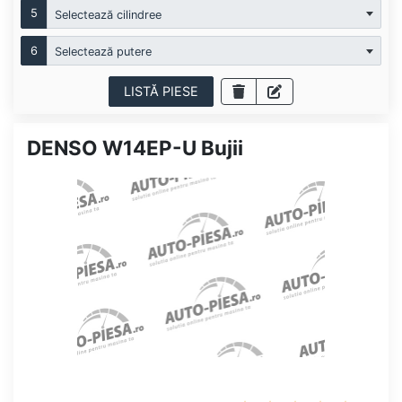
5
Selectează cilindree
6
Selectează putere
LISTĂ PIESE
DENSO W14EP-U Bujii