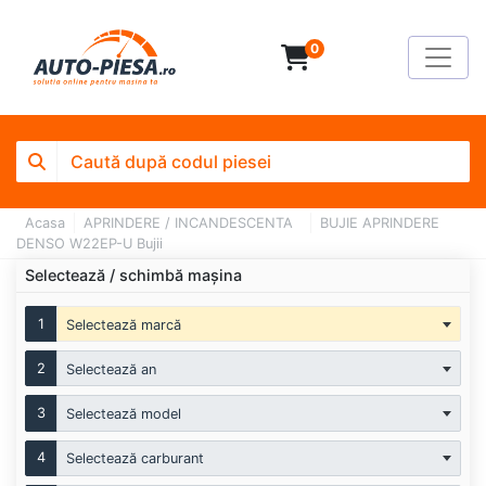
0
Acasa
APRINDERE / INCANDESCENTA
BUJIE APRINDERE
DENSO W22EP-U Bujii
Selectează / schimbă mașina
1
Selectează marcă
2
Selectează an
3
Selectează model
4
Selectează carburant