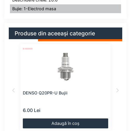
Bujie: 1-Electrod masa
Produse din aceeași categorie
DENSO Q20PR-U Bujii
Bujii
6.00 Lei
7.00
Adaugă în coș