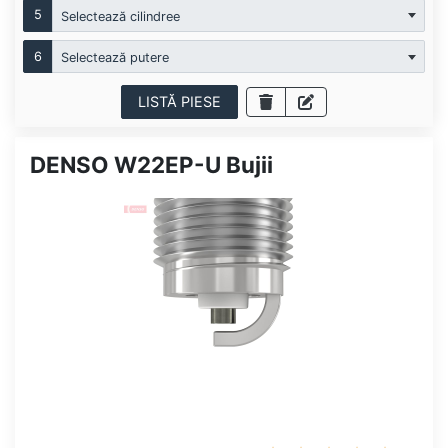
5
Selectează cilindree
6
Selectează putere
LISTĂ PIESE
DENSO W22EP-U Bujii