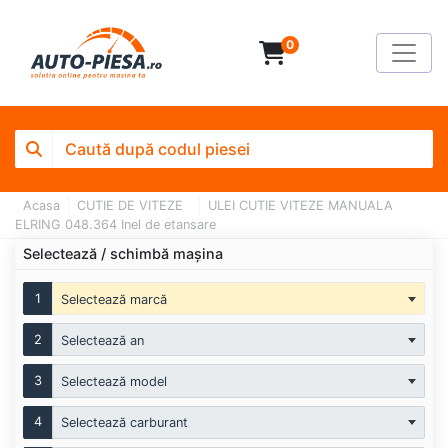
0
Acasa
CUTIE DE VITEZE
ULEI CUTIE VITEZE MANUALA
ELRING 048.364 Inel de etansare
Selectează / schimbă mașina
1
Selectează marcă
2
Selectează an
3
Selectează model
4
Selectează carburant