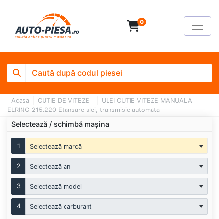
0
Acasa
CUTIE DE VITEZE
ULEI CUTIE VITEZE MANUALA
ELRING 215.220 Etansare ulei, transmisie automata
Selectează / schimbă mașina
1
Selectează marcă
2
Selectează an
3
Selectează model
4
Selectează carburant