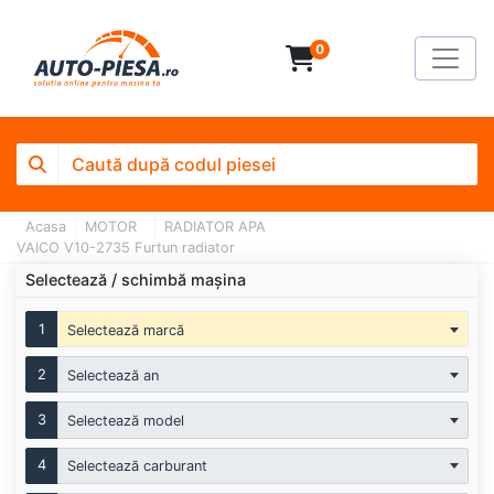
0
Acasa
MOTOR
RADIATOR APA
VAICO V10-2735 Furtun radiator
Selectează / schimbă mașina
1
Selectează marcă
2
Selectează an
3
Selectează model
4
Selectează carburant