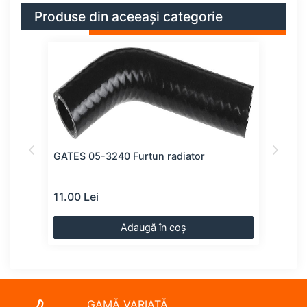
Produse din aceeași categorie
GATES 05-3240 Furtun radiator
VAIC
11.00 Lei
17.0
Adaugă în coș
GAMĂ VARIATĂ