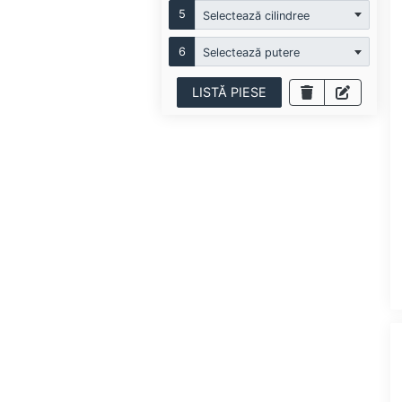
5
Selectează cilindree
6
Selectează putere
LISTĂ PIESE