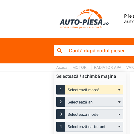
Pie
aut
Acasa
MOTOR
RADIATOR APA
VAI
Selectează / schimbă mașina
1
Selectează marcă
2
Selectează an
3
Selectează model
4
Selectează carburant