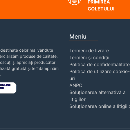
PRIMIREA
COLETULUI
Meniu
destinate celor mai vândute
Termeni de livrare
rcializăm produse de calitate,
Termeni și condiții
noscuți și apreciați producători
Politica de confidențialitate
izată gratuită și te întâmpinăm
Politica de utilizare cookie-
.
uri
ANPC
Soluționarea alternativă a
litigiilor
Soluționarea online a litigiil