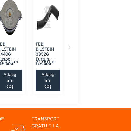
EBI
FEBI
VAICO V10-
FEBI
BILSTEIN
BILSTEIN
0209
BILSTEIN
04496
33526
Buson, vas
35057
Buson,
Furtun
expansiune
Furtun
18.00 Lei
21.00 Lei
21.00 Lei
23.00 Le
adiator
radiator
radiator
Adaug
Adaug
Adaug
Adaug
ă în
ă în
ă în
ă în
coș
coș
coș
coș
DE
TRANSPORT
GRATUIT LA