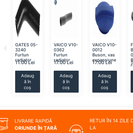
GATES 05-
VAICO V10-
VAICO V10-
F
3240
0362
0012
Furtun
Furtun
Buson, vas
radiator
radiator
expansiune
11.00 Lei
17.00 Lei
17.00 Lei
r
Adaug
Adaug
Adaug
ă în
ă în
ă în
coș
coș
coș
RETUR ÎN 14 ZILE 
LIVRARE RAPIDĂ
LA
ORIUNDE ÎN ȚARĂ