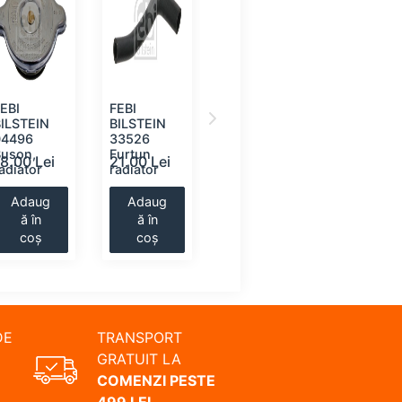
EBI
FEBI
VAICO V10-
FEBI
BILSTEIN
BILSTEIN
0209
BILSTEIN
04496
33526
Buson, vas
35057
Buson,
Furtun
expansiune
Furtun
18.00 Lei
21.00 Lei
21.00 Lei
23.00 Le
adiator
radiator
radiator
Adaug
Adaug
Adaug
Adaug
ă în
ă în
ă în
ă în
coș
coș
coș
coș
DE
TRANSPORT
GRATUIT LA
COMENZI PESTE