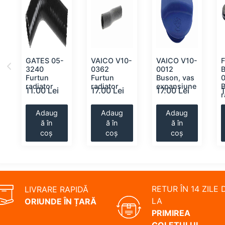
GATES 05-
VAICO V10-
VAICO V10-
F
3240
0362
0012
Furtun
Furtun
Buson, vas
radiator
radiator
expansiune
11.00 Lei
17.00 Lei
17.00 Lei
r
Adaug
Adaug
Adaug
ă în
ă în
ă în
coș
coș
coș
RETUR ÎN 14 ZILE 
LIVRARE RAPIDĂ
LA
ORIUNDE ÎN ȚARĂ
PRIMIREA