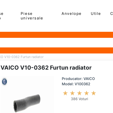
se
Piese
Anvelope
Utile
C
o
universale
CO V10-0362 Furtun radiator
VAICO V10-0362 Furtun radiator
Producator: VAICO
Model: V100362
386 Voturi