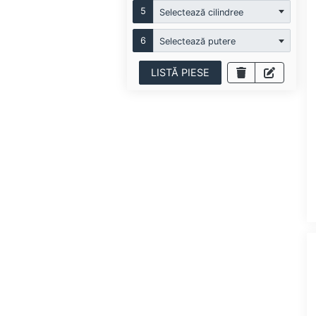
5
Selectează cilindree
6
Selectează putere
LISTĂ PIESE