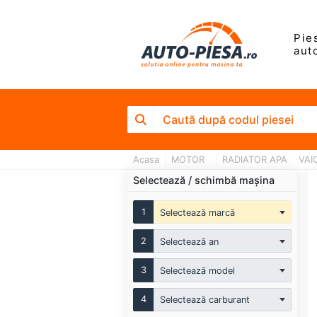
Pie
aut
Acasa
MOTOR
RADIATOR APA
VAI
Selectează / schimbă mașina
1
Selectează marcă
2
Selectează an
3
Selectează model
4
Selectează carburant