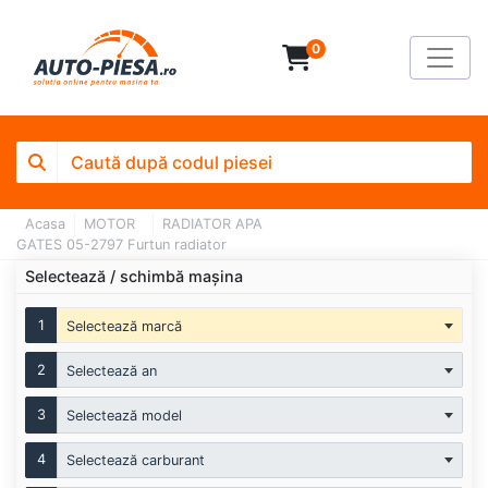
0
Acasa
MOTOR
RADIATOR APA
GATES 05-2797 Furtun radiator
Selectează / schimbă mașina
1
Selectează marcă
2
Selectează an
3
Selectează model
4
Selectează carburant