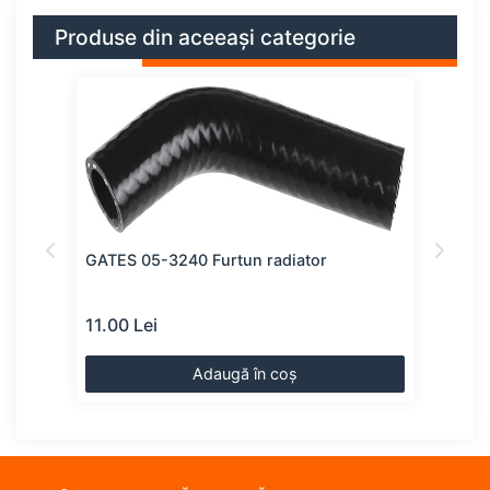
Produse din aceeași categorie
GATES 05-3240 Furtun radiator
VAIC
11.00 Lei
17.0
Adaugă în coș