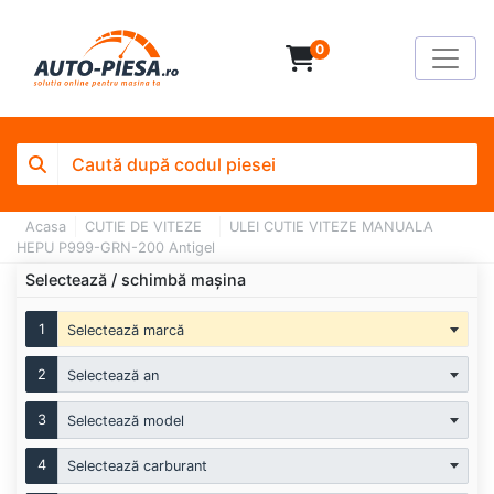
0
Acasa
CUTIE DE VITEZE
ULEI CUTIE VITEZE MANUALA
HEPU P999-GRN-200 Antigel
Selectează / schimbă mașina
1
Selectează marcă
2
Selectează an
3
Selectează model
4
Selectează carburant