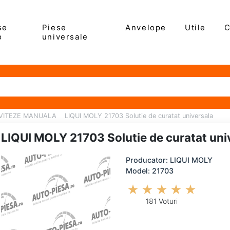
se
Piese
Anvelope
Utile
C
o
universale
 VITEZE MANUALA
LIQUI MOLY 21703 Solutie de curatat universala
LIQUI MOLY 21703 Solutie de curatat uni
Producator: LIQUI MOLY
Model: 21703
181 Voturi