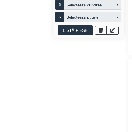
5
Selectează cilindree
6
Selectează putere
LISTĂ PIESE
RING
TOPRAN
FEBI
FEBI