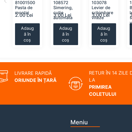
81001500
108572
103078
Pasta de
Simering,
Levier de
montaj
cutie
schimbare
l
2.00 Lei
3.00 Lei
3.00 Lei
3
automata
viteze
v
Adaug
Adaug
Adaug
ă în
ă în
ă în
coș
coș
coș
RETUR ÎN 14 ZILE 
LIVRARE RAPIDĂ
LA
ORIUNDE ÎN ȚARĂ
PRIMIREA
COLETULUI
Meniu