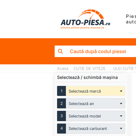
Pie
aut
Acasa
CUTIE DE VITEZE
ULEI CUTIE
Selectează / schimbă mașina
1
Selectează marcă
2
Selectează an
3
Selectează model
4
Selectează carburant