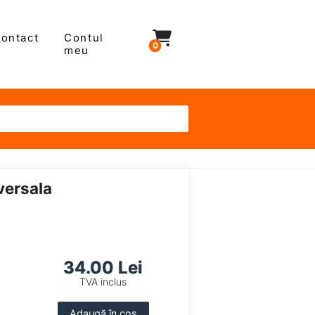
ontact
Contul
0
meu
versala
34.00 Lei
TVA inclus
Adaugă în coș