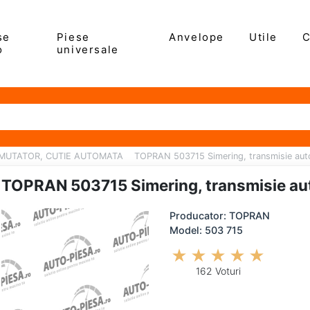
se
Piese
Anvelope
Utile
C
o
universale
MUTATOR, CUTIE AUTOMATA
TOPRAN 503715 Simering, transmisie au
TOPRAN 503715 Simering, transmisie a
Producator: TOPRAN
Model: 503 715
162 Voturi