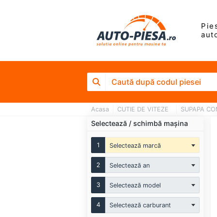
Pie
aut
Acasa
CUTIE DE VITEZE
SUPAPA CO
Selectează / schimbă mașina
1
Selectează marcă
2
Selectează an
3
Selectează model
4
Selectează carburant