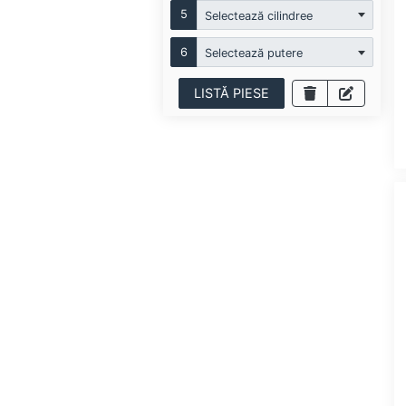
5
Selectează cilindree
6
Selectează putere
LISTĂ PIESE
PRAN
ELRING
CORTECO
CORTECO