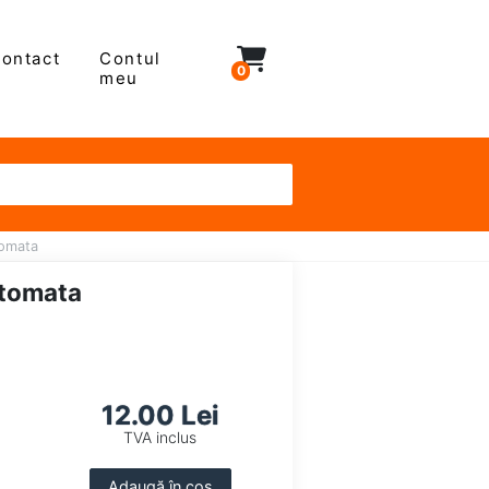
ontact
Contul
0
meu
tomata
utomata
12.00 Lei
TVA inclus
Adaugă în coș