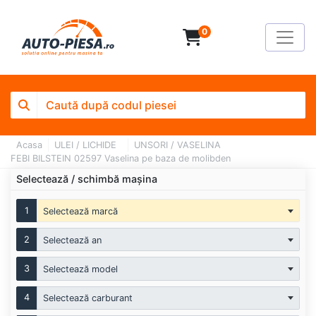
0
Acasa
ULEI / LICHIDE
UNSORI / VASELINA
FEBI BILSTEIN 02597 Vaselina pe baza de molibden
Selectează / schimbă mașina
1
Selectează marcă
2
Selectează an
3
Selectează model
4
Selectează carburant