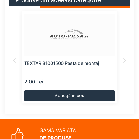
Produse din aceeași categorie
TEXTAR 81001500 Pasta de montaj
SWAG
mol
2.00 Lei
8.00
Adaugă în coș
GAMĂ VARIATĂ
DE PRODUSE