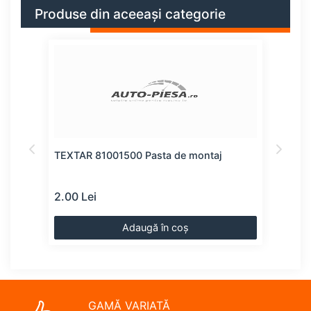
Produse din aceeași categorie
TEXTAR 81001500 Pasta de montaj
SWAG
mol
2.00 Lei
8.00
Adaugă în coș
GAMĂ VARIATĂ