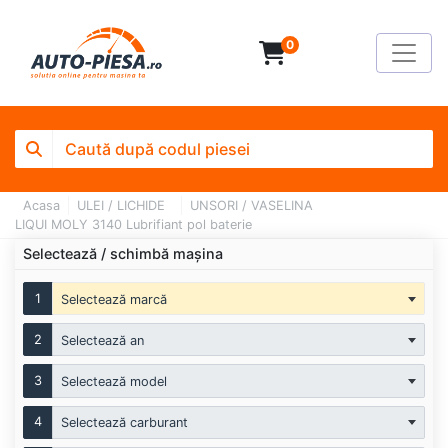
0
Acasa
ULEI / LICHIDE
UNSORI / VASELINA
LIQUI MOLY 3140 Lubrifiant pol baterie
Selectează / schimbă mașina
1
Selectează marcă
2
Selectează an
3
Selectează model
4
Selectează carburant