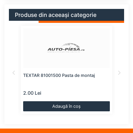
Produse din aceeași categorie
TEXTAR 81001500 Pasta de montaj
SWAG
mol
2.00 Lei
8.00
Adaugă în coș