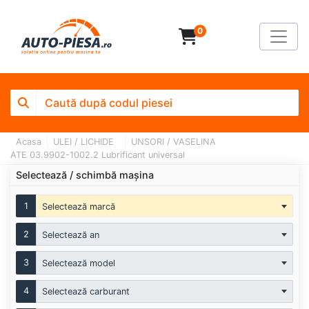
0
Acasa
ULEI / LICHIDE
UNSORI / VASELINA
ATE 03.9902-1002.2 Lubrificant universal
Selectează / schimbă mașina
1
Selectează marcă
2
Selectează an
3
Selectează model
4
Selectează carburant