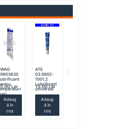
SWAG
ATE
LIQUI MOLY
BOSCH
99903630
03.9902-
3510
5000000
ubrificant
1001.2
Vaselina
0
pentru
Lubrificant
Lubrifica
15.00 Lei
15.00 Lei
16.00 Lei
18.00 Le
emperaturi
universal
universal
mari
Adaug
Adaug
Adaug
Adaug
ă în
ă în
ă în
ă în
coș
coș
coș
coș