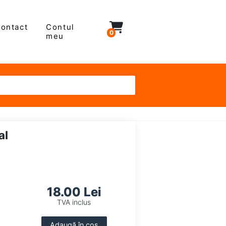
ontact
Contul
0
meu
al
18.00 Lei
TVA inclus
Adaugă în coș