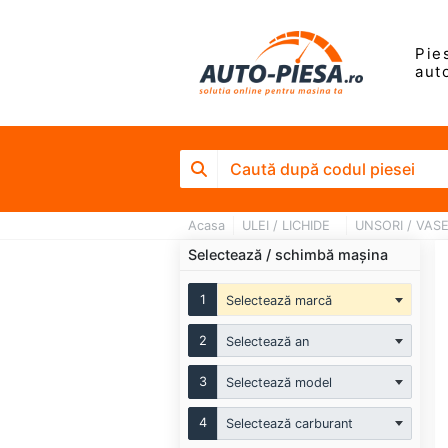
Pie
aut
Acasa
ULEI / LICHIDE
UNSORI / VAS
Selectează / schimbă mașina
1
Selectează marcă
2
Selectează an
3
Selectează model
4
Selectează carburant