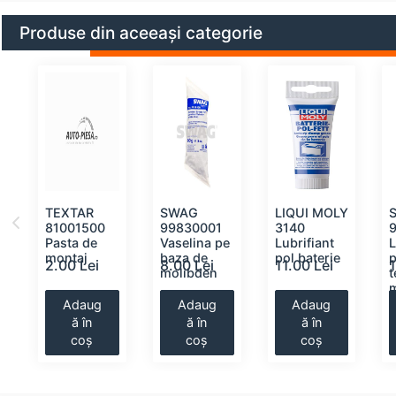
Produse din aceeași categorie
Y
TEXTAR
SWAG
LIQUI MOLY
y
81001500
99830001
3140
Pasta de
Vaselina pe
Lubrifiant
L
montaj
baza de
pol baterie
2.00 Lei
8.00 Lei
11.00 Lei
molibden
t
Adaug
Adaug
Adaug
ă în
ă în
ă în
coș
coș
coș