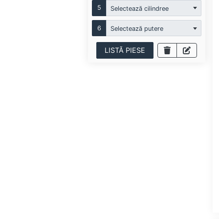
5
Selectează cilindree
6
Selectează putere
LISTĂ PIESE