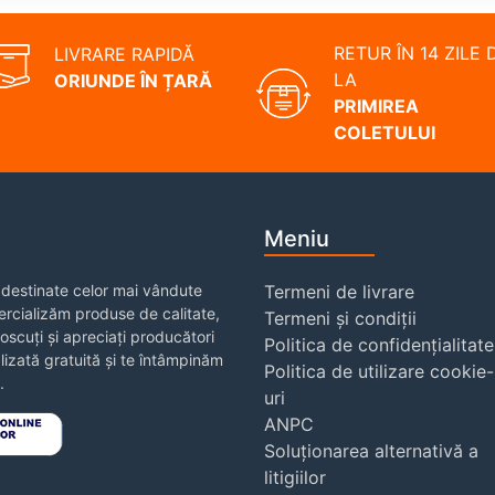
RETUR ÎN 14 ZILE 
LIVRARE RAPIDĂ
LA
ORIUNDE ÎN ȚARĂ
PRIMIREA
COLETULUI
Meniu
destinate celor mai vândute
Termeni de livrare
rcializăm produse de calitate,
Termeni și condiții
noscuți și apreciați producători
Politica de confidențialitate
izată gratuită și te întâmpinăm
Politica de utilizare cookie-
.
uri
ANPC
Soluționarea alternativă a
litigiilor