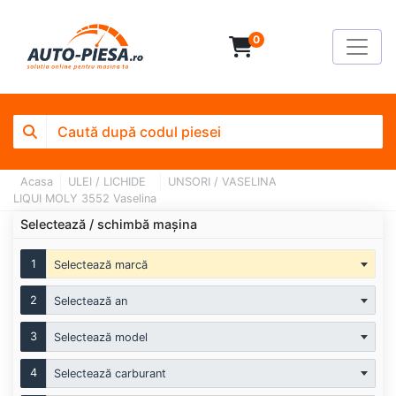
0
Acasa
ULEI / LICHIDE
UNSORI / VASELINA
LIQUI MOLY 3552 Vaselina
Selectează / schimbă mașina
1
Selectează marcă
2
Selectează an
3
Selectează model
4
Selectează carburant