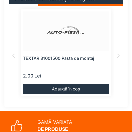
TEXTAR 81001500 Pasta de montaj
SWAG
mol
2.00 Lei
8.00
Adaugă în coș
GAMĂ VARIATĂ
DE PRODUSE