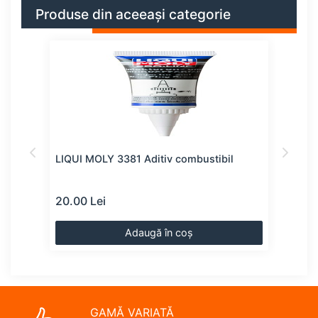
Produse din aceeași categorie
LIQUI MOLY 3381 Aditiv combustibil
LIQU
20.00 Lei
23.0
Adaugă în coș
GAMĂ VARIATĂ