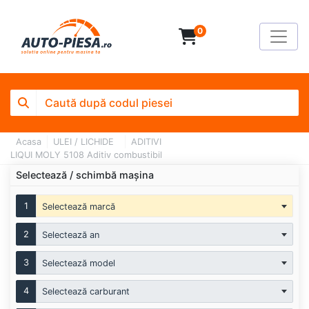
0
Acasa
ULEI / LICHIDE
ADITIVI
LIQUI MOLY 5108 Aditiv combustibil
Selectează / schimbă mașina
1
Selectează marcă
2
Selectează an
3
Selectează model
4
Selectează carburant