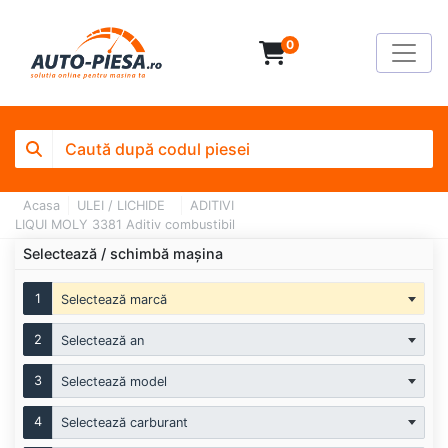
0
Acasa
ULEI / LICHIDE
ADITIVI
LIQUI MOLY 3381 Aditiv combustibil
Selectează / schimbă mașina
1
Selectează marcă
2
Selectează an
3
Selectează model
4
Selectează carburant