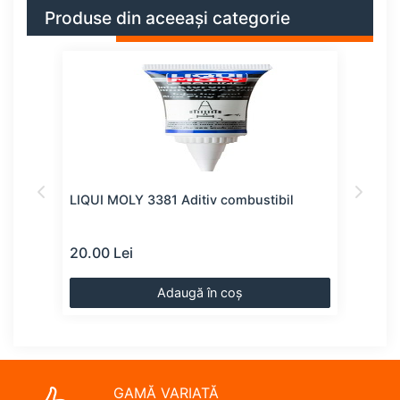
Produse din aceeași categorie
LIQUI MOLY 3381 Aditiv combustibil
LIQU
20.00 Lei
23.0
Adaugă în coș
GAMĂ VARIATĂ