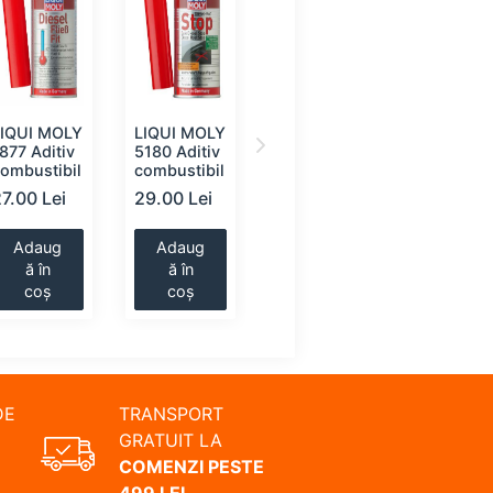
LIQUI MOLY
LIQUI MOLY
VICTOR
LIQUI M
877 Aditiv
5180 Aditiv
REINZ 70-
3823 Adit
ombustibil
combustibil
41369-00
combusti
Aditiv,
7.00 Lei
29.00 Lei
29.00 Lei
29.00 Le
turbo
(prima
umplere)
Adaug
Adaug
Adaug
Adaug
ă în
ă în
ă în
ă în
coș
coș
coș
coș
DE
TRANSPORT
GRATUIT LA
COMENZI PESTE