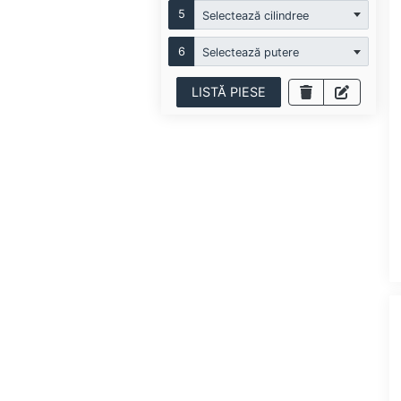
5
Selectează cilindree
6
Selectează putere
LISTĂ PIESE