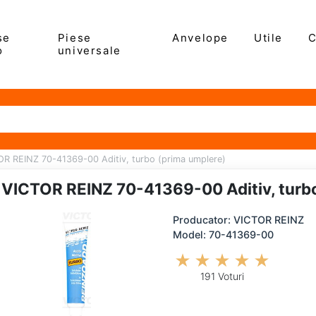
se
Piese
Anvelope
Utile
C
o
universale
R REINZ 70-41369-00 Aditiv, turbo (prima umplere)
VICTOR REINZ 70-41369-00 Aditiv, turbo
Producator: VICTOR REINZ
Model: 70-41369-00
191 Voturi