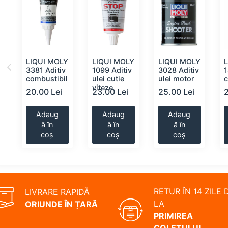
Y
LIQUI MOLY
LIQUI MOLY
LIQUI MOLY
3381 Aditiv
1099 Aditiv
3028 Aditiv
1
combustibil
ulei cutie
ulei motor
c
viteze
20.00 Lei
23.00 Lei
25.00 Lei
2
Adaug
Adaug
Adaug
ă în
ă în
ă în
coș
coș
coș
RETUR ÎN 14 ZILE 
LIVRARE RAPIDĂ
LA
ORIUNDE ÎN ȚARĂ
PRIMIREA