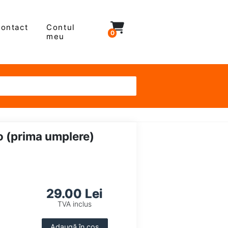
ontact
Contul
0
meu
 (prima umplere)
29.00 Lei
TVA inclus
Adaugă în coș