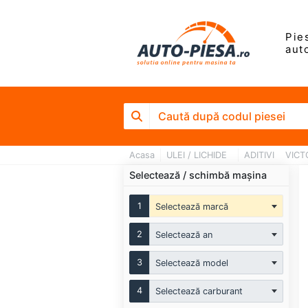
Pie
aut
Acasa
ULEI / LICHIDE
ADITIVI
VICTO
Selectează / schimbă mașina
1
Selectează marcă
2
Selectează an
3
Selectează model
4
Selectează carburant