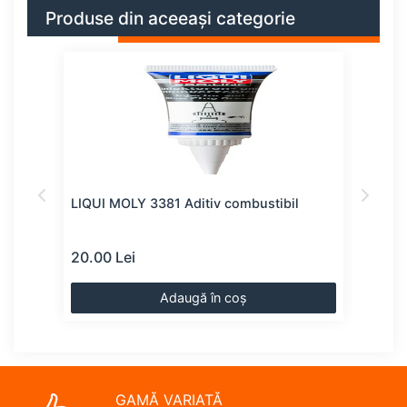
Produse din aceeași categorie
LIQUI MOLY 3381 Aditiv combustibil
LIQU
20.00 Lei
23.0
Adaugă în coș
GAMĂ VARIATĂ