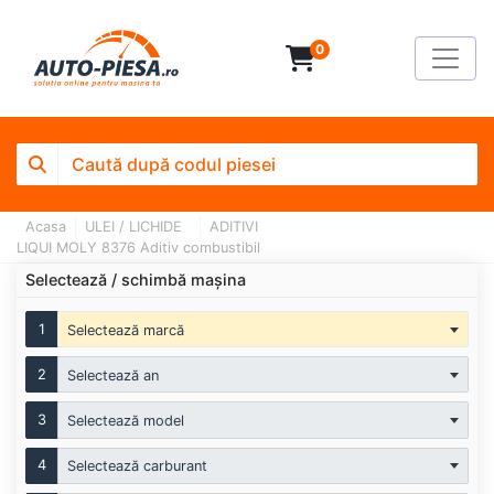
0
Acasa
ULEI / LICHIDE
ADITIVI
LIQUI MOLY 8376 Aditiv combustibil
Selectează / schimbă mașina
1
Selectează marcă
2
Selectează an
3
Selectează model
4
Selectează carburant