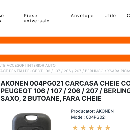
se
Piese
Anvelope
Utile
C
o
universale
LTE ACCESORII INTERIOR AUTO
T PENTRU PEUGEOT 106 / 107 / 206 / 207 / BERLINGO / XSARA PICA
AKONEN 004PG021 CARCASA CHEIE C
PEUGEOT 106 / 107 / 206 / 207 / BERLI
SAXO, 2 BUTOANE, FARA CHEIE
Producator: AKONEN
Model: 004PG021