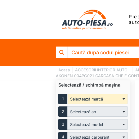
Pie
aut
Acasa
ACCESORII INTERIOR AUTO
A
AKONEN 004PG021 CARCASA CHEIE CONTAC
Selectează / schimbă mașina
1
Selectează marcă
2
Selectează an
3
Selectează model
4
Selectează carburant