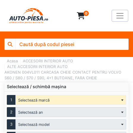
0
Acasa
ACCESORII INTERIOR AUTO
ALTE ACCESORII INTERIOR AUTO
AKONEN 004VL011 CARCASA CHEIE CONTACT PENTRU VOLVO
S60 / S80 / S70 / S90, 4+1 BUTOANE, FARA CHEIE
Selectează / schimbă mașina
1
Selectează marcă
2
Selectează an
3
Selectează model