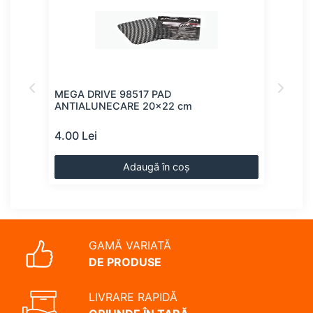
E
MEGA DRIVE 98517 PAD
MEG
O /
ANTIALUNECARE 20x22 cm
USB
 CU
4.00 Lei
14.0
Adaugă în coș
GAMĂ VARIATĂ
DE PRODUSE
LIVRARE RAPIDĂ