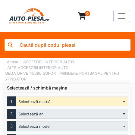
0
Acasa
ACCESORII INTERIOR AUTO
ALTE ACCESORII INTERIOR AUTO
MEGA DRIVE 45680 SUPORT PRINDERE PORTBAGAJ PENTRU
STINGATOR
Selectează / schimbă mașina
1
Selectează marcă
2
Selectează an
3
Selectează model