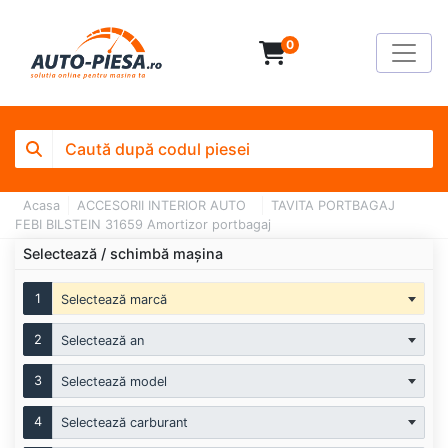
0
Acasa
ACCESORII INTERIOR AUTO
TAVITA PORTBAGAJ
FEBI BILSTEIN 31659 Amortizor portbagaj
Selectează / schimbă mașina
1
Selectează marcă
2
Selectează an
3
Selectează model
4
Selectează carburant