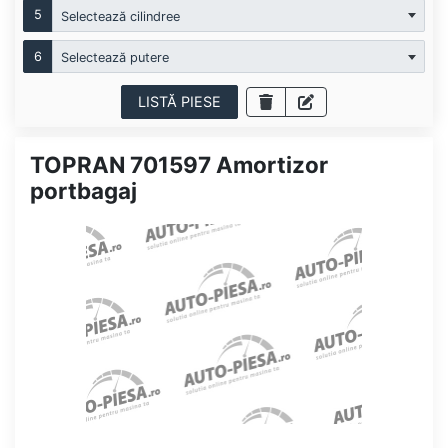
5
Selectează cilindree
6
Selectează putere
LISTĂ PIESE
TOPRAN 701597 Amortizor
portbagaj