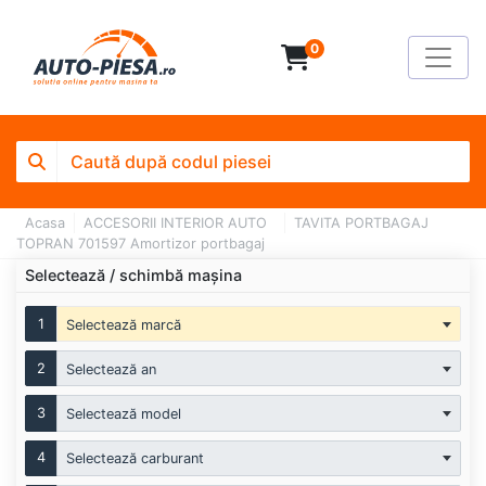
0
Acasa
ACCESORII INTERIOR AUTO
TAVITA PORTBAGAJ
TOPRAN 701597 Amortizor portbagaj
Selectează / schimbă mașina
1
Selectează marcă
2
Selectează an
3
Selectează model
4
Selectează carburant