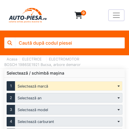
0
Acasa
ELECTRICE
ELECTROMOTOR
BOSCH 1986SE1921 Bucsa, arbore demaror
Selectează / schimbă mașina
1
Selectează marcă
2
Selectează an
3
Selectează model
4
Selectează carburant