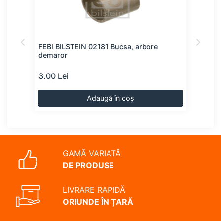
FEBI BILSTEIN 02181 Bucsa, arbore
BOS
demaror
dem
3.00 Lei
4.00
Adaugă în coș
GAMĂ VARIATĂ
DE PRODUSE
LIVRARE RAPIDĂ
ORIUNDE ÎN ȚARĂ