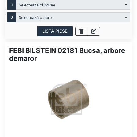
5
Selectează cilindree
6
Selectează putere
LISTĂ PIESE
FEBI BILSTEIN 02181 Bucsa, arbore
demaror