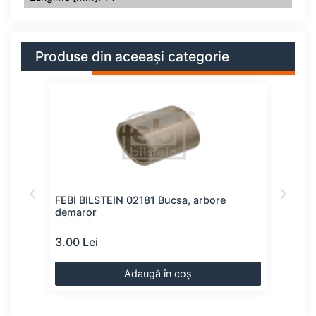
Produse din aceeași categorie
FEBI BILSTEIN 02181 Bucsa, arbore
BOS
demaror
dem
3.00 Lei
4.00
Adaugă în coș