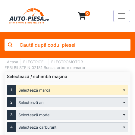
0
Acasa
ELECTRICE
ELECTROMOTOR
FEBI BILSTEIN 02181 Bucsa, arbore demaror
Selectează / schimbă mașina
1
Selectează marcă
2
Selectează an
3
Selectează model
4
Selectează carburant