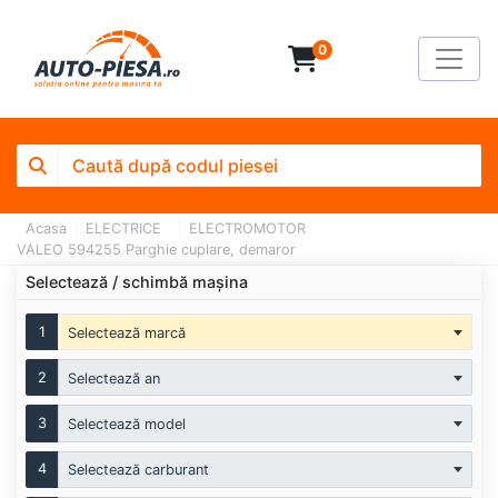
0
Acasa
ELECTRICE
ELECTROMOTOR
VALEO 594255 Parghie cuplare, demaror
Selectează / schimbă mașina
1
Selectează marcă
2
Selectează an
3
Selectează model
4
Selectează carburant