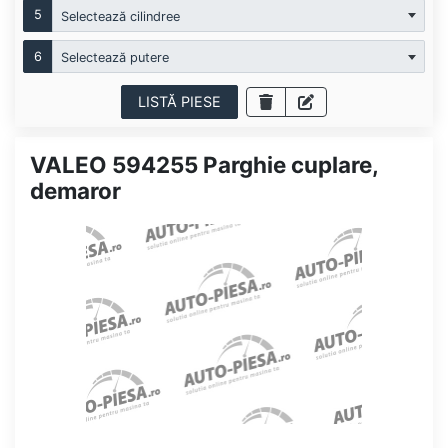
5
Selectează cilindree
6
Selectează putere
LISTĂ PIESE
VALEO 594255 Parghie cuplare,
demaror