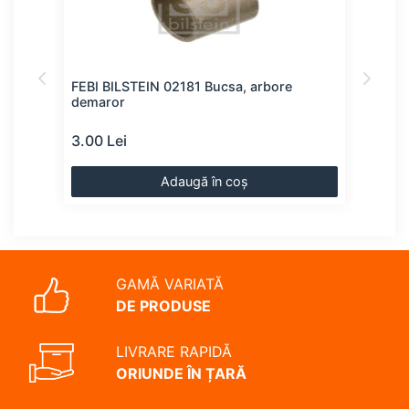
FEBI BILSTEIN 02181 Bucsa, arbore
BOS
demaror
dem
3.00 Lei
4.00
Adaugă în coș
GAMĂ VARIATĂ
DE PRODUSE
LIVRARE RAPIDĂ
ORIUNDE ÎN ȚARĂ