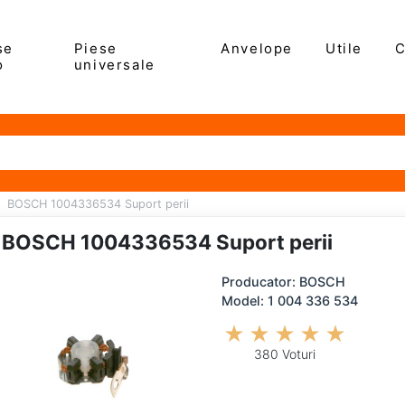
se
Piese
Anvelope
Utile
C
o
universale
BOSCH 1004336534 Suport perii
BOSCH 1004336534 Suport perii
Producator: BOSCH
Model: 1 004 336 534
380 Voturi