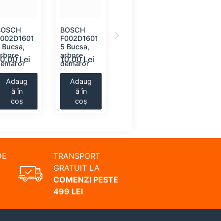
BOSCH
BOSCH
TOPRAN
MOBILET
F002D1601
F002D1601
115663
N BH-ND
 Bucsa,
5 Bucsa,
Releu,
Suport pe
arbore
arbore
demaror
10.00 Lei
10.00 Lei
14.00 Lei
16.00 Le
demaror
demaror
Adaug
Adaug
Adaug
Adaug
ă în
ă în
ă în
ă în
coș
coș
coș
coș
DE
TRANSPORT
GRATUIT LA
COMENZI PESTE
499 LEI