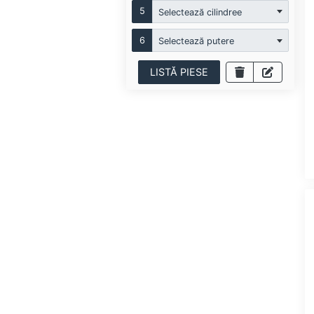
5
Selectează cilindree
6
Selectează putere
LISTĂ PIESE