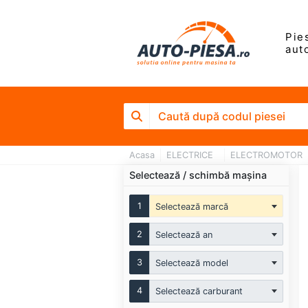
Pie
aut
Acasa
ELECTRICE
ELECTROMOTOR
Selectează / schimbă mașina
1
Selectează marcă
2
Selectează an
3
Selectează model
4
Selectează carburant