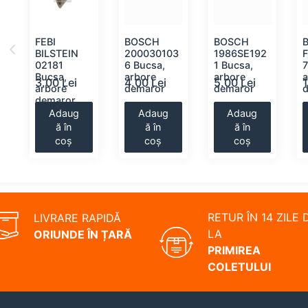
FEBI
BOSCH
BOSCH
BILSTEIN
200030103
1986SE192
02181
6 Bucsa,
1 Bucsa,
7
Bucsa,
arbore
arbore
3.00 Lei
4.00 Lei
5.00 Lei
arbore
demaror
demaror
demaror
Adaug
Adaug
Adaug
ă în
ă în
ă în
coș
coș
coș
RETUR ÎN 14 ZILE 
LIVRARE RAPIDĂ
LA
ORIUNDE ÎN ȚARĂ
PRIMIREA
COLETULUI